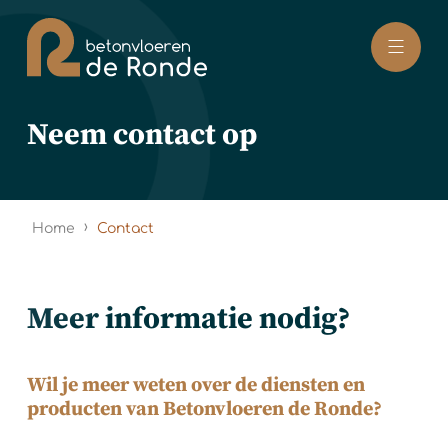
Naar hoofdinhoud
Neem contact op
›
Home
Contact
Meer informatie nodig?
Wil je meer weten over de diensten
en
producten van Betonvloeren de Ronde?