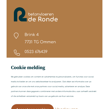
Brink 4
7731 TG Ommen
0523 676439
info@betonvloerenderonde.nl
Cookie melding
We gebruiken cookies om content en advertenties te personaliseren, om functies voor social
media te bieden en om ons websiteverkeer te analyseren. Ook delen we informatie over uw
gebruik van onze site met onze partners voor social media, adverteren en analyse. Deze
partners kunnen deze gegevens combineren met andere informatie die u aan ze heeft verstrekt
of die ze hebben verzameld op basis van uw gebruik van hun services.
Copyright ©2026 Betonvloeren de Ronde B.V.
Privacyverklaring
|
Disclaimer
|
Webdesign: